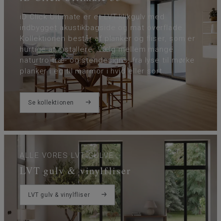
iD Click Ultimate er et LVT-klikgulv med
indbygget akustikbagside og mat overflade.
Kollektionen består af planker og fliser, som er
hurtige at installere. Vælg mellem mange
naturtro træ- og stendesigns, fra lyse til mørke
planker i eg til marmor i hvid eller sort.
Se kollektionen
ALLE VORES LVT GULVE
LVT gulv & vinylfliser
LVT gulv & vinylfliser