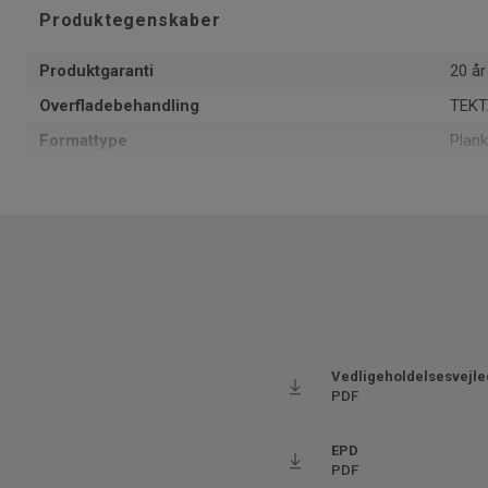
Produktegenskaber
Produktgaranti
20 år
Overfladebehandling
TEKT
Formattype
Plan
Samlet tykkelse
6.5
m² pr. pakke
1.094
Varer pr. pakke
3
Genanvendt indhold
20
Produceret i
Euro
Brugsklasse for boligmiljø
23 Hø
Vedligeholdelsesvejle
Grundvægt
10.7
PDF
Lægningsmetode
Klik
EPD
SAP SKU #
2600
PDF