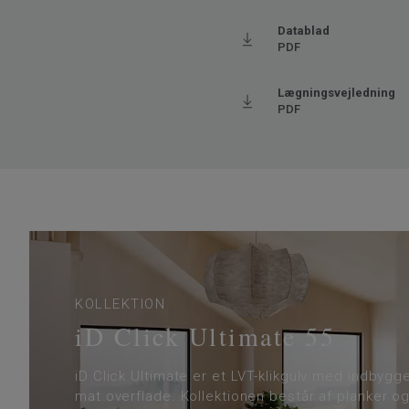
Fasede kanter
4 sid
Klassificering - Brugsklasse
33 Hø
Datablad
PDF
Gulvvarme
Ja (m
Længde
150
Lægningsvejledning
PDF
Bredde
24.3
Trinlydsdæmpning - ∆Lw
19
KOLLEKTION
iD Click Ultimate 55
iD Click Ultimate er et LVT-klikgulv med indbygg
mat overflade. Kollektionen består af planker og