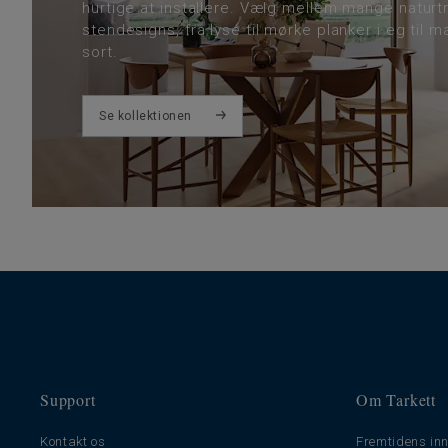
hurtige at installere. Vælg mellem mange naturt
stendesigns, fra lyse til mørke planker i eg til m
sort.
Se kollektionen
Support
Om Tarkett
Kontakt os
Fremtidens inn