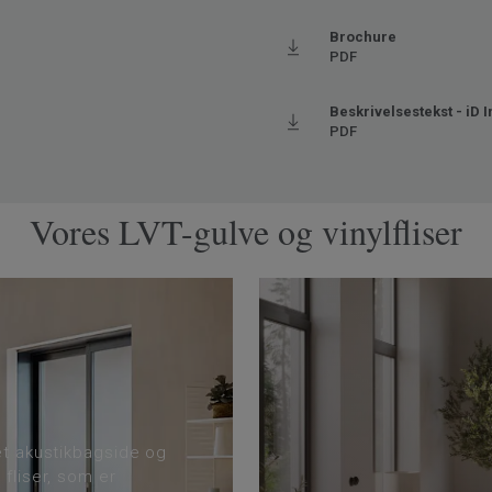
es
j trafik
Brochure
PDF
aks. 27° C)
Beskrivelsestekst - iD I
PDF
Vores LVT-gulve og vinylfliser
et akustikbagside og
 fliser, som er