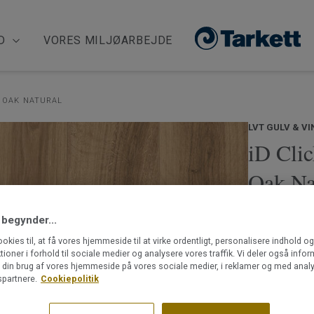
D
VORES MILJØARBEJDE
 OAK NATURAL
LVT GULV & VI
iD Clic
Oak Na
iD Click Ult
 begynder...
vinylklik med
ookies til, at få vores hjemmeside til at virke ordentligt, personalisere indhold o
fuldlimning.
ktioner i forhold til sociale medier og analysere vores traffik. Vi deler også info
TEKTANIUM™,
din brug af vores hjemmeside på vores sociale medier, i reklamer og med analy
høj modstand
Læs mere
partnere.
Cookiepolitik
derudover et
sollys, da g
Velegnet t