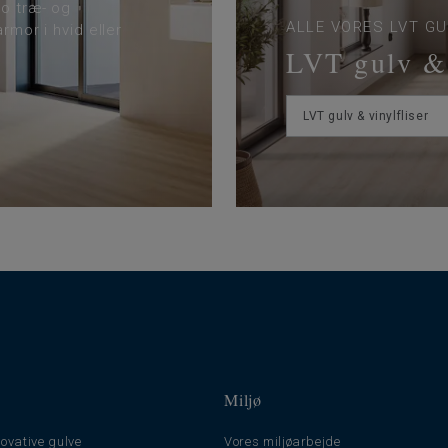
ro træ- og
ALLE VORES LVT GU
armor i hvid eller
LVT gulv & 
LVT gulv & vinylfliser
Miljø
ovative gulve
Vores miljøarbejde