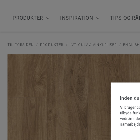
PRODUKTER
INSPIRATION
TIPS OG RÅ
TIL FORSIDEN
PRODUKTER
LVT GULV & VINYLFLISER
ENGLISH
Inden du
Vi bruger c
tilbyde fun
vedrørende 
samarbejds