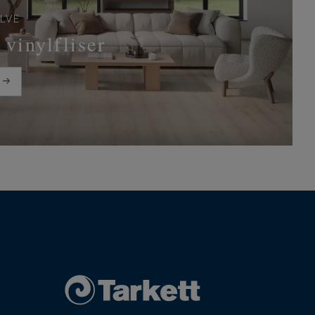
LVE
vinylfliser