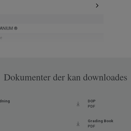
ANIUM ®
ke
Dokumenter der kan downloades
pa
j
dning
DOP
PDF
Grading Book
22018
PDF