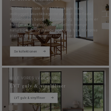
iD Click Ultimate er et LVT-klikgulv med
indbygget akustikbagside og mat overflade.
Kollektionen består af planker og fliser, som er
hurtige at installere. Vælg mellem mange
naturtro træ- og stendesigns, fra lyse til mørke
planker i eg til marmor i hvid eller sort.
Se kollektionen
ALLE VORES LVT GULVE
LVT gulv & vinylfliser
LVT gulv & vinylfliser