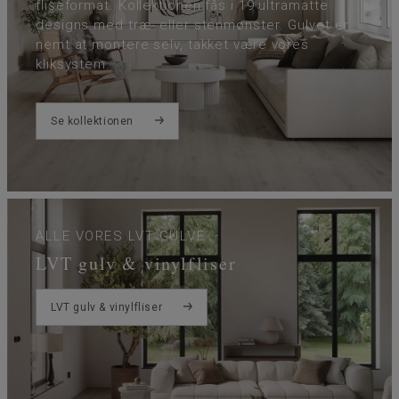
fliseformat. Kollektionen fås i 19 ultramatte
designs med træ- eller stenmønster. Gulvet er
nemt at montere selv, takket være vores
kliksystem.
Se kollektionen
ALLE VORES LVT GULVE
LVT gulv & vinylfliser
LVT gulv & vinylfliser