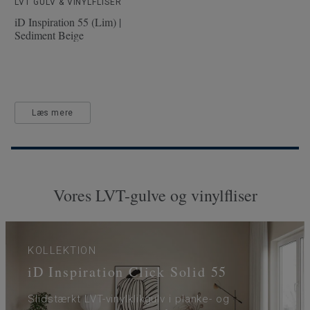
LVT GULV & VINYLFLISER
iD Inspiration 55 (Lim) |
Sediment Beige
Læs mere
Vores LVT-gulve og vinylfliser
KOLLEKTION
iD Inspiration Click Solid 55
Slidstærkt LVT-vinylklikgulv i planke- og