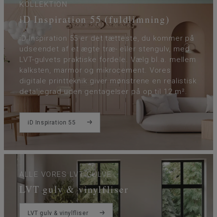
KOLLEKTION
iD Inspiration 55 (fuldlimning)
iD Inspiration 55 er det tætteste, du kommer på
udseendet af et ægte træ- eller stengulv, med
LVT-gulvets praktiske fordele. Vælg bl.a. mellem
kalksten, marmor og mikrocement. Vores
digitale printteknik giver mønstrene en realistisk
detaljegrad uden gentagelser på op til 12 m².
iD Inspiration 55
ALLE VORES LVT GULVE
LVT gulv & vinylfliser
LVT gulv & vinylfliser