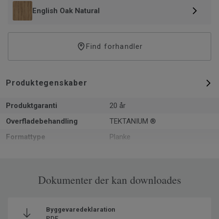
English Oak Natural
Find forhandler
Produktegenskaber
Produktgaranti
20 år
Overfladebehandling
TEKTANIUM ®
Formattype
Planke
Samlet tykkelse
5
m² pr. pakke
1.61
Dokumenter der kan downloades
Varer pr. pakke
7
Genanvendt indhold
35
Byggevaredeklaration
Produceret i
Europa
PDF