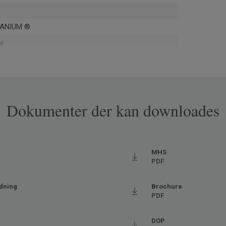
ANIUM ®
ke
Dokumenter der kan downloades
pa
j
MHS
PDF
dning
Brochure
6216
PDF
es
j trafik
DOP