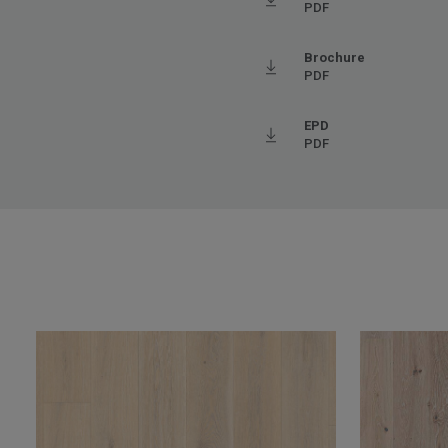
PDF
Gulvvarme
Ja (m
Længde
121.1
Brochure
PDF
Bredde
19.05
Trinlydsdæmpning - ∆Lw
5
EPD
PDF