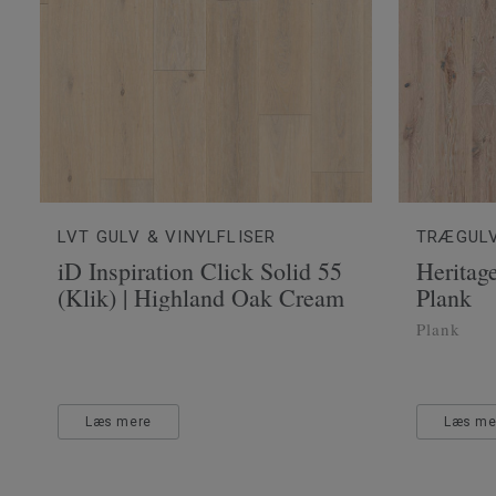
LVT GULV & VINYLFLISER
TRÆGUL
iD Inspiration Click Solid 55
Heritag
(Klik) | Highland Oak Cream
Plank
Plank
Læs mere
Læs me