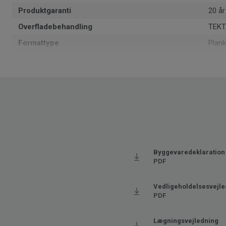
Produktgaranti
20 år
Overfladebehandling
TEKT
Formattype
Plan
Samlet tykkelse
5
m² pr. pakke
1.61
Varer pr. pakke
7
Genanvendt indhold
35
Produceret i
Euro
Brugsklasse for boligmiljø
23 Hø
Byggevaredeklaration
Grundvægt
8.85
PDF
Lægningsmetode
Klik
Vedligeholdelsesvejle
SAP SKU #
2461
PDF
Fasede kanter
4 sid
Klassificering - Brugsklasse
33 Hø
Lægningsvejledning