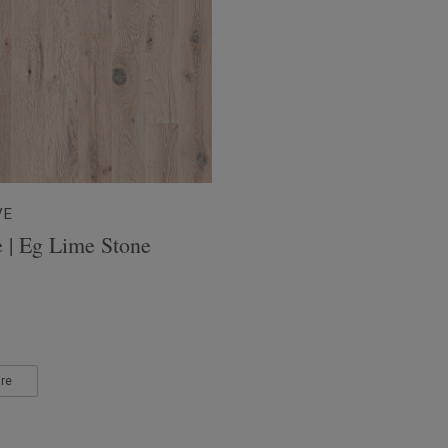
VE
e | Eg Lime Stone
re