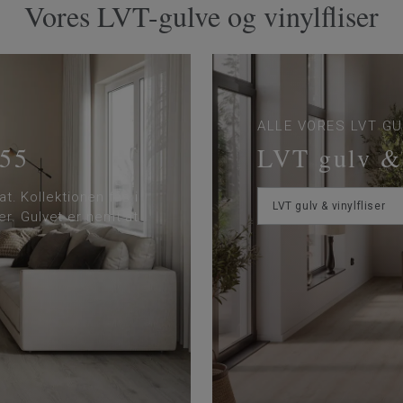
Vores LVT-gulve og vinylfliser
ALLE VORES LVT GU
 55
LVT gulv & 
at. Kollektionen fås i
LVT gulv & vinylfliser
r. Gulvet er nemt at