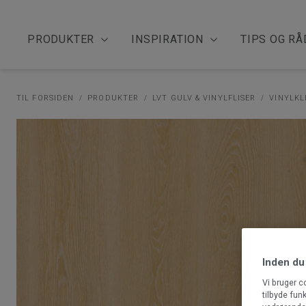
PRODUKTER
INSPIRATION
TIPS OG RÅ
TIL FORSIDEN
PRODUKTER
LVT GULV & VINYLFLISER
VINYLKL
Inden du
Vi bruger c
tilbyde fun