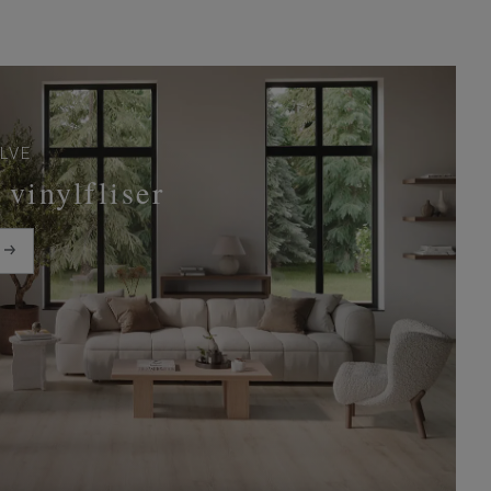
LVE
vinylfliser