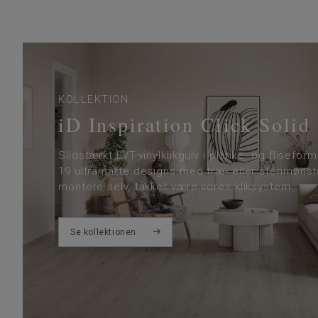
KOLLEKTION
iD Inspiration Click Solid
Slidstærkt LVT-vinylklikgulv i planke- og fliseform
19 ultramatte designs med træ- eller stenmønste
montere selv, takket være vores kliksystem.
Se kollektionen