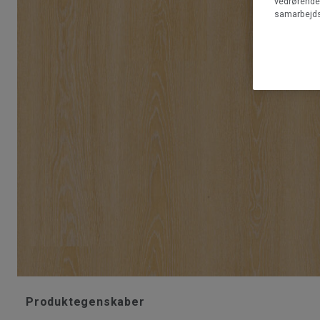
vedrørende 
samarbejds
Produktegenskaber