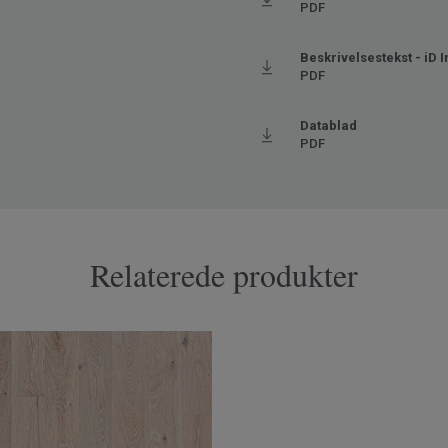
PDF
aks. 27° C)
Beskrivelsestekst - iD I
PDF
Datablad
PDF
Relaterede produkter