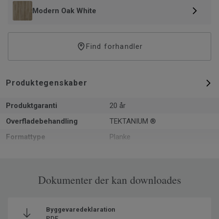
Modern Oak White
Find forhandler
Produktegenskaber
Produktgaranti
20 år
Overfladebehandling
TEKTANIUM ®
Formattype
Planke
Samlet tykkelse
5
m² pr. pakke
1.61
Dokumenter der kan downloades
Varer pr. pakke
7
Genanvendt indhold
35
Byggevaredeklaration
Produceret i
Europa
PDF