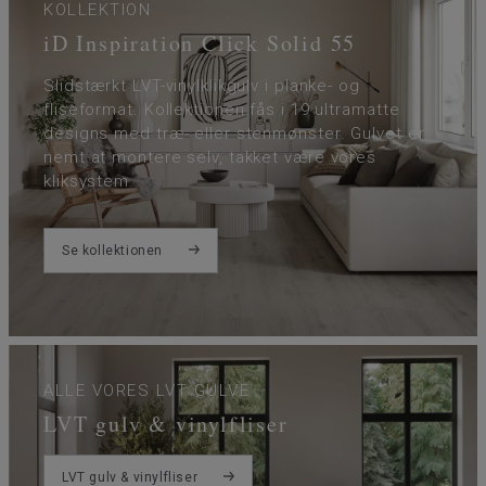
KOLLEKTION
iD Inspiration Click Solid 55
Slidstærkt LVT-vinylklikgulv i planke- og
fliseformat. Kollektionen fås i 19 ultramatte
designs med træ- eller stenmønster. Gulvet er
nemt at montere selv, takket være vores
kliksystem.
Se kollektionen
ALLE VORES LVT GULVE
LVT gulv & vinylfliser
LVT gulv & vinylfliser