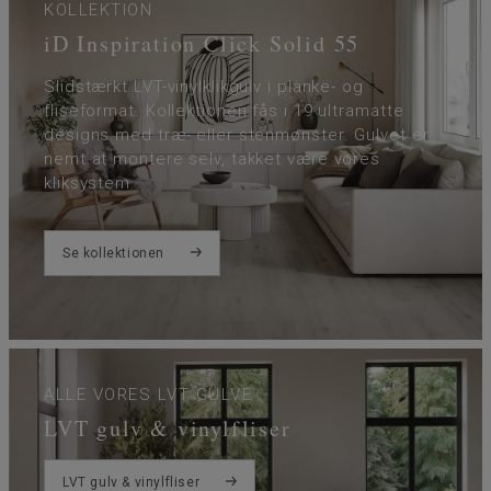
KOLLEKTION
iD Inspiration Click Solid 55
Slidstærkt LVT-vinylklikgulv i planke- og
fliseformat. Kollektionen fås i 19 ultramatte
designs med træ- eller stenmønster. Gulvet er
nemt at montere selv, takket være vores
kliksystem.
Se kollektionen
ALLE VORES LVT GULVE
LVT gulv & vinylfliser
LVT gulv & vinylfliser