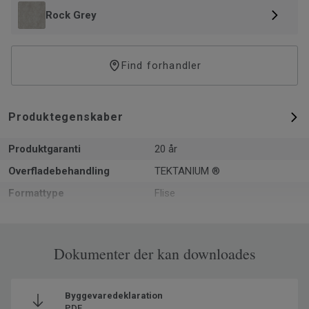
Rock Grey
Find forhandler
Produktegenskaber
Produktgaranti
20 år
Overfladebehandling
TEKTANIUM ®
Formattype
Flise
Samlet tykkelse
5
m² pr. pakke
1.75
Dokumenter der kan downloades
Varer pr. pakke
9
Genanvendt indhold
35
Byggevaredeklaration
Produceret i
Europa
PDF