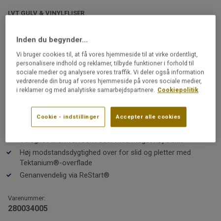
LVT GULV & VINYLFLISER
iD Square Loose-Lay | Citizen
Inden du begynder...
Oak Allover Natural
Vi bruger cookies til, at få vores hjemmeside til at virke ordentligt,
personalisere indhold og reklamer, tilbyde funktioner i forhold til
Fremstillet i Frankrig
sociale medier og analysere vores traffik. Vi deler også information
37 design og 5 formater
vedrørende din brug af vores hjemmeside på vores sociale medier,
i reklamer og med analytiske samarbejdspartnere.
Cookiepolitik
17 dB trinlydsdæmpning
Bedste trommelydsniveau (dæmpning af rumstøjen)
klasse A ≤65dB
Cookie - indstillinger
Accepter alle cookies
Kan kombineres med DESSO tæppefliser
Velegnet til erhvervsområder med meget høj trafik
Høj modstandsdygtighed over for slid og pletter med
Tektanium®-overflade
Genanvendelig via ReStart®
Varenummer:
280034005