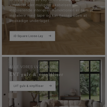
vinylfliser, der muliggør skabelsen af
inspirerende interiører. Kollektionen er nem at
installere med tape og kan fjernes uden at
beskadige underlaget.
iD Square Loose-Lay
ALLE VORES LVT GULVE
LVT gulv & vinylfliser
LVT gulv & vinylfliser