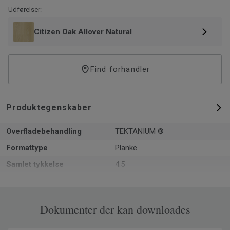
Udførelser:
Citizen Oak Allover Natural
Find forhandler
Produktegenskaber
Overfladebehandling
TEKTANIUM ®
Formattype
Planke
Samlet tykkelse
4.5
m² pr. pakke
2.88
Varer pr. pakke
12
Dokumenter der kan downloades
Genanvendt indhold
20.2
Produceret i
Europa