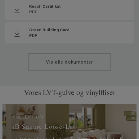
Reach Certifikat
Grundvægt
5.195
PDF
Lægningsmetode
Løslægning
SAP SKU #
280034005
Green Building Card
PDF
Klassificering - Brugsklasse
34 Meget høj trafik
Gulvvarme
Ja (maks. 27° C)
Længde
120
Vis alle dokumenter
Bredde
20
Trinlydsdæmpning - ∆Lw
17
Vores LVT-gulve og vinylfliser
KOLLEKTION
iD Square Loose-Lay
iD Square Loose-Lay er en alsidig kollektion af