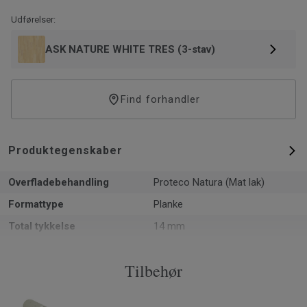
Udførelser:
ASK NATURE WHITE TRES (3-stav)
Find forhandler
Produktegenskaber
Overfladebehandling
Proteco Natura (Mat lak)
Formattype
Planke
Total tykkelse
14 mm
Mønster
(3-stav)
Tilbehør
PEFC-certificering
Ja
Overflade per pakke
2.66 m²