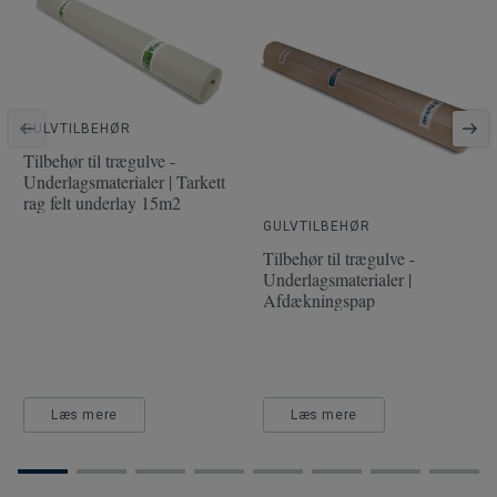
Artikler per pakke
6
Installationsmetode
Klik
SAP varenummer
7965019
Træsort
ASK
GULVTILBEHØR
Længde
228.1 cm
Tilbehør til trægulve -
Underlagsmaterialer | Tarkett
Slitskiktsdybde
3.5 mm
rag felt underlay 15m2
Bredde
19.4 cm
GULVTILBEHØR
Tilbehør til trægulve -
Underlagsmaterialer |
Afdækningspap
Læs mere
Læs mere