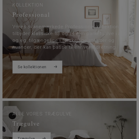
KOLLEKTION
Professional
Vores svanemærkede Professionel-kollektion
tilbyder klassiske 13 og 14 mm parketgulve i ask
og eg, tilgængelige i forskellige stilarter og
nuancer, der kan passe til enhver indretning.
Se kollektionen
ALLE VORES TRÆGULVE
Trægulve
Trægulve