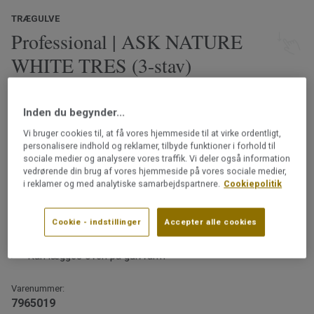
TRÆGULVE
Professional | ASK NATURE
WHITE TRES (3-stav)
Vores Professionel-kollektion tilbyder klassiske 13 og
14 mm parketgulve i ask og eg, tilgængelige i forskellige
Inden du begynder...
stilarter, der passer til enhver smag. Disse gulve er
Vi bruger cookies til, at få vores hjemmeside til at virke ordentligt,
meget slidstærke takket være deres lakerede overflade,
personalisere indhold og reklamer, tilbyde funktioner i forhold til
og nogle varianter er endda hvidlaseret for et ekstra
Læs mere
sociale medier og analysere vores traffik. Vi deler også information
elegant look.
vedrørende din brug af vores hjemmeside på vores sociale medier,
i reklamer og med analytiske samarbejdspartnere.
Cookiepolitik
Henvisning til Grading Book
PEFC-certificeret (PEFC/05-35-125)
Lægges med 2-lock-kliksystemet
Cookie - indstillinger
Accepter alle cookies
Kan slibes
Kan lægges oven på gulvvarm
Varenummer:
7965019